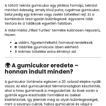
A töltött teknős gumicukor egy játékos formájú, teknőst
mintázó édesség, amely kívül puha, rugalmas gumicukor,
A
belül pedig egy krémes vagy zselés tölteléket rejt. Ez a
j
kombináció teszi igazán különlegessé: egyszerre több
á
textúra és íz találkozik egyetlen falatban.
n
A Vidal márka „Filled Turtles” terméke különösen népszerű,
l
hiszen:
j
🐢 vidám, figyelemfelkeltő formával rendelkezik
u
🍓 többféle gyümölcsös ízben elérhető
k
🍦 krémes tölteléke extra élményt ad
TOP
🌍 A gumicukor eredete –
WAFERS
honnan indult minden?
KÓKUSZKRÉMES
NÁPOLYI
900G
A gumicukor története egészen a 20. század elejére nyúlik
vissza. Az első gumicukrokat Németországban készítették,
3
490
ahol a híres gumimacik is megszülettek. Az évek során a
Ft
gyártók egyre kreatívabb formákkal és ízekkel
kísérleteztek, így jelentek meg az olyan különlegességek,
mint a savanyú cukrok, habos gumicukrok és végül a