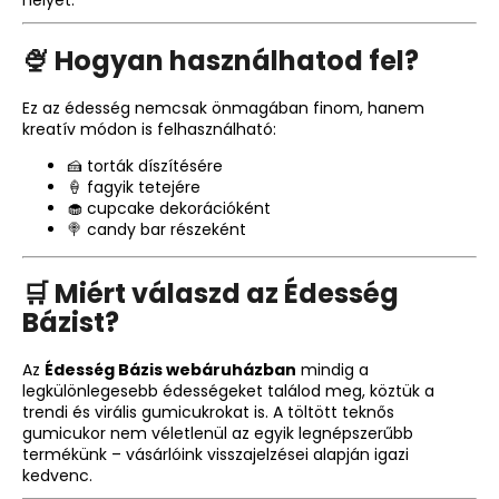
🍨 Hogyan használhatod fel?
Ez az édesség nemcsak önmagában finom, hanem
kreatív módon is felhasználható:
🍰 torták díszítésére
🍦 fagyik tetejére
🧁 cupcake dekorációként
🍭 candy bar részeként
🛒 Miért válaszd az Édesség
Bázist?
Az
Édesség Bázis webáruházban
mindig a
legkülönlegesebb édességeket találod meg, köztük a
trendi és virális gumicukrokat is. A töltött teknős
gumicukor nem véletlenül az egyik legnépszerűbb
termékünk – vásárlóink visszajelzései alapján igazi
kedvenc.