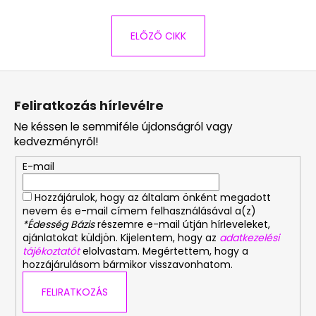
ELŐZŐ CIKK
L
á
Feliratkozás hírlevélre
b
Ne késsen le semmiféle újdonságról vagy
l
kedvezményről!
é
E-mail
c
Hozzájárulok, hogy az általam önként megadott
nevem és e-mail címem felhasználásával a(z)
*Édesség Bázis
részemre e-mail útján hírleveleket,
ajánlatokat küldjön. Kijelentem, hogy az
adatkezelési
tájékoztatót
elolvastam. Megértettem, hogy a
hozzájárulásom bármikor visszavonhatom.
FELIRATKOZÁS