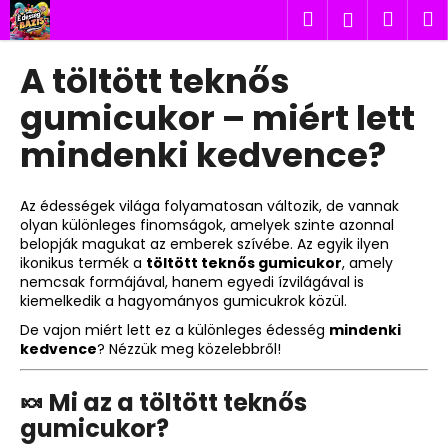
K
Ugrás
Keresés
Kosá
M
Bejelent
a
o
fő
Vissza
Vissza
s
tartalomhoz
A töltött teknős
á
M
gumicukor – miért lett
r
i
mindenki kedvence?
t
k
Az édességek világa folyamatosan változik, de vannak
e
olyan különleges finomságok, amelyek szinte azonnal
r
belopják magukat az emberek szívébe. Az egyik ilyen
e
ikonikus termék a
töltött teknős gumicukor
, amely
nemcsak formájával, hanem egyedi ízvilágával is
s
kiemelkedik a hagyományos gumicukrok közül.
?
De vajon miért lett ez a különleges édesség
mindenki
kedvence
? Nézzük meg közelebbről!
🍬 Mi az a töltött teknős
KERESÉS
gumicukor?