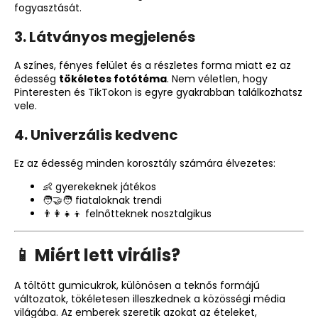
fogyasztását.
3. Látványos megjelenés
A színes, fényes felület és a részletes forma miatt ez az
édesség
tökéletes fotótéma
. Nem véletlen, hogy
Pinteresten és TikTokon is egyre gyakrabban találkozhatsz
vele.
4. Univerzális kedvenc
Ez az édesség minden korosztály számára élvezetes:
👶 gyerekeknek játékos
🧑‍🤝‍🧑 fiataloknak trendi
👨‍👩‍👧‍👦 felnőtteknek nosztalgikus
📱 Miért lett virális?
A töltött gumicukrok, különösen a teknős formájú
változatok, tökéletesen illeszkednek a közösségi média
világába. Az emberek szeretik azokat az ételeket,