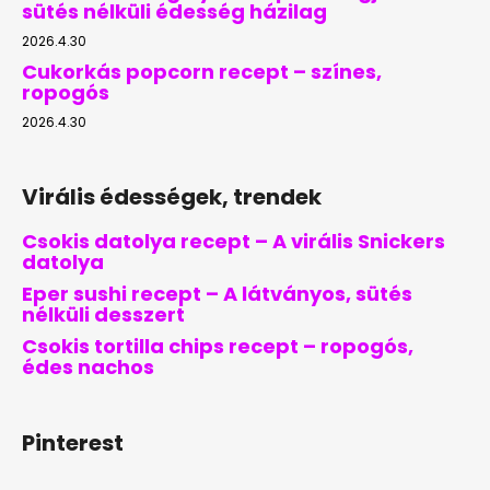
sütés nélküli édesség házilag
2026.4.30
Cukorkás popcorn recept – színes,
ropogós
2026.4.30
Virális édességek, trendek
Csokis datolya recept – A virális Snickers
datolya
Eper sushi recept – A látványos, sütés
nélküli desszert
Csokis tortilla chips recept – ropogós,
édes nachos
Pinterest