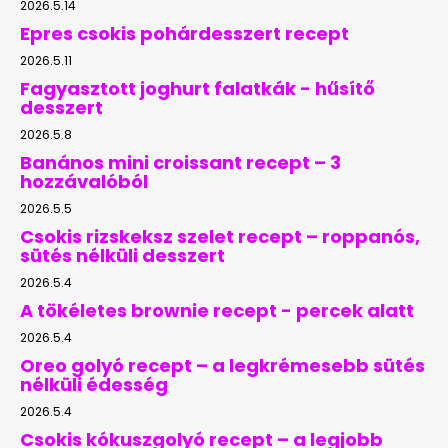
2026.5.14
Epres csokis pohárdesszert recept
2026.5.11
Fagyasztott joghurt falatkák - hűsítő
desszert
2026.5.8
Banános mini croissant recept – 3
hozzávalóból
2026.5.5
Csokis rizskeksz szelet recept – roppanós,
sütés nélküli desszert
2026.5.4
A tökéletes brownie recept - percek alatt
2026.5.4
Oreo golyó recept – a legkrémesebb sütés
nélküli édesség
2026.5.4
Csokis kókuszgolyó recept – a legjobb