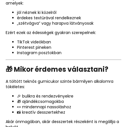
amelyek:
jól néznek ki közelről
érdekes textúrával rendelkeznek
„szétvágva” vagy harapva látványosak
Ezért ezek az édességek gyakran szerepelnek:
TikTok videókban
Pinterest pineken
Instagram posztokban
🎁 Mikor érdemes választani?
A töltött teknős gumicukor szinte bármilyen alkalomra
tökéletes:
🎉 bulikra és rendezvényekre
🎁 ajándékcsomagokba
🍬 mindennapi nassoláshoz
📸 kreatív desszertekhez
Akár önmagában, akár desszertek részeként is megállja a
helyét.