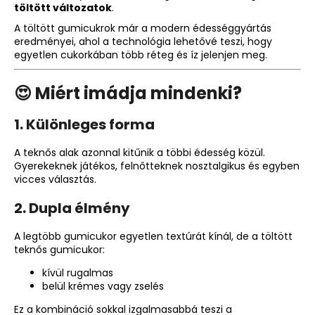
töltött változatok
.
A töltött gumicukrok már a modern édességgyártás
eredményei, ahol a technológia lehetővé teszi, hogy
egyetlen cukorkában több réteg és íz jelenjen meg.
😍 Miért imádja mindenki?
1. Különleges forma
A teknős alak azonnal kitűnik a többi édesség közül.
Gyerekeknek játékos, felnőtteknek nosztalgikus és egyben
vicces választás.
2. Dupla élmény
A legtöbb gumicukor egyetlen textúrát kínál, de a töltött
teknős gumicukor:
kívül rugalmas
belül krémes vagy zselés
Ez a kombináció sokkal izgalmasabbá teszi a