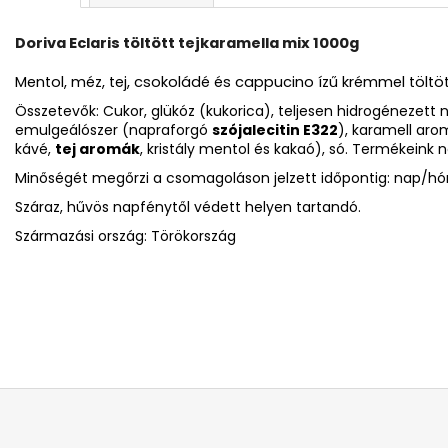
Doriva Eclaris töltött tejkaramella mix 1000g
Mentol, méz, tej, csokoládé és cappucino ízű krémmel töltöt
Összetevők
:
Cukor, glükóz (kukorica), teljesen hidrogénezett 
emulgeálószer (napraforgó
szójalecitin E322
), karamell aro
kávé,
tej aromák
, kristály mentol és kakaó), só. Termékeink
Minőségét megőrzi a csomagoláson jelzett időpontig: nap/h
Száraz, hűvös napfénytől védett helyen tartandó.
Származási ország: Törökország