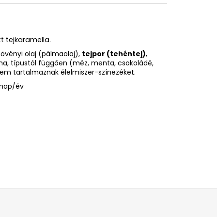
t tejkaramella.
növényi olaj (pálmaolaj),
tejpor (tehéntej)
,
ma, típustól függően (méz, menta, csokoládé,
 nem tartalmaznak élelmiszer-színezéket.
ónap/év