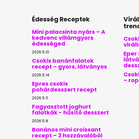
Édesség Receptek
Virá
tren
Mini palacsinta nyárs – A
kedvenc villámgyors
Csoki
édességed
virál
2026.5.31
Eper 
látvá
Csokis banánfalatok
dess
recept – gyors, látványos
Csoki
2026.5.14
– ro
Epres csokis
pohárdesszert recept
2026.5.11
Fagyasztott joghurt
falatkák - hűsítő desszert
2026.5.8
Banános mini croissant
recept – 3 hozzávalóból