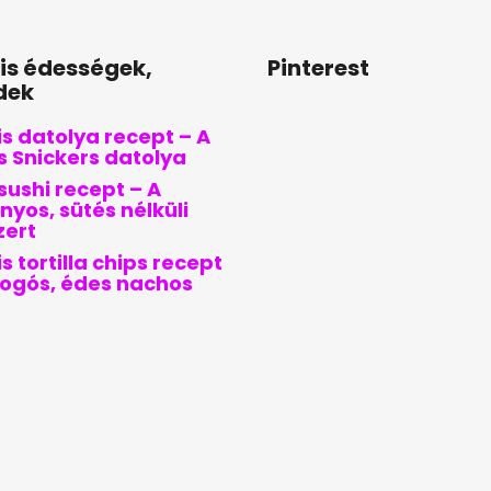
lis édességek,
Pinterest
dek
s datolya recept – A
is Snickers datolya
sushi recept – A
nyos, sütés nélküli
zert
s tortilla chips recept
pogós, édes nachos