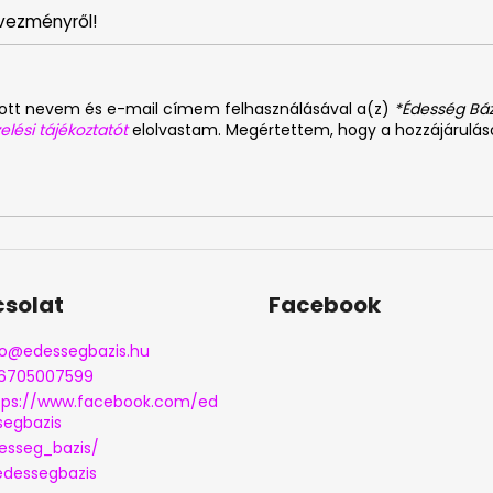
vezményről!
dott nevem és e-mail címem felhasználásával a(z)
*Édesség Báz
elési tájékoztatót
elolvastam. Megértettem, hogy a hozzájárulá
solat
Facebook
o
@
edessegbazis.hu
6705007599
tps://www.facebook.com/ed
segbazis
esseg_bazis/
dessegbazis