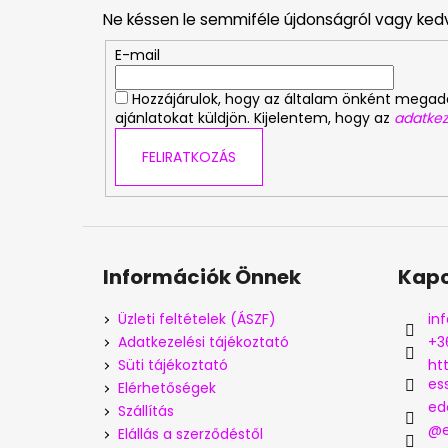
b
Ne késsen le semmiféle újdonságról vagy ked
l
é
E-mail
c
Hozzájárulok, hogy az általam önként mega
ajánlatokat küldjön. Kijelentem, hogy az
adatkez
FELIRATKOZÁS
Információk Önnek
Kapc
Üzleti feltételek (ÁSZF)
inf
Adatkezelési tájékoztató
+3
Süti tájékoztató
ht
es
Elérhetőségek
ed
Szállítás
@e
Elállás a szerződéstől