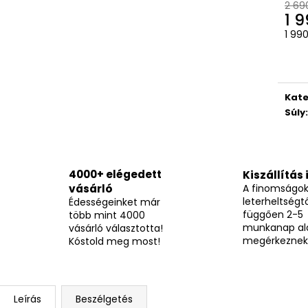
BOCI MELBA KOCKA 12,7G
TOP WAFERS ME
2 69
1 9
205 Ft
3 490 Ft
Egys
1 990
Kate
Súly
:
4000+ elégedett
Kiszállítás 
vásárló
A finomságo
leterheltségtő
Édességeinket már
függően 2-5
több mint 4000
munkanap al
vásárló választotta!
megérkeznek
Kóstold meg most!
Leírás
Beszélgetés