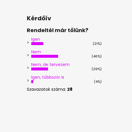
Kérdőív
Rendeltél már tőlünk?
Igen
(21%)
Nem
(46%)
Nem, de tervezem
(29%)
Igen, többször is
(4%)
Szavazatok száma:
28