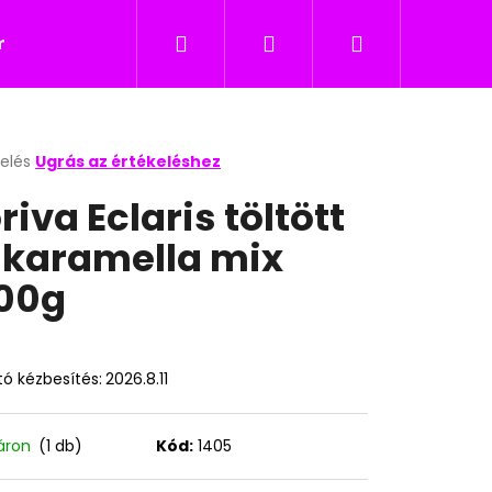
Keresés
Bejelentkezés
Kosár
icukor
Nyalókák
Édesség gyerekeknek
kelés
Ugrás az értékeléshez
k
riva Eclaris töltött
s
lése
jkaramella mix
00g
.
ó kézbesítés:
2026.8.11
Következő
áron
(1 db)
Kód:
1405