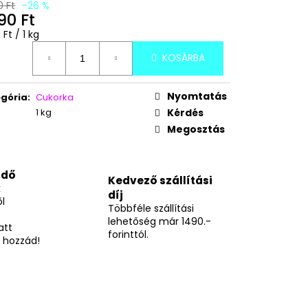
GGYES NÁPOLYI 900G
0 Ft
–26 %
90 Ft
égár:
 Ft / 1 kg
KOSÁRBA
Nyomtatás
gória
:
Cukorka
1 kg
Kérdés
Megosztás
idő
Kedvező szállítási
k
díj
l
Többféle szállítási
lehetőség már 1490.-
att
forinttól.
 hozzád!