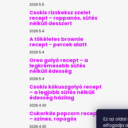
2026.5.5
Csokis rizskeksz szelet
recept – roppanós, sütés
nélküli desszert
2026.5.4
A tökéletes brownie
recept - percek alatt
2026.5.4
Oreo golyó recept – a
legkrémesebb sütés
nélküli édesség
2026.5.4
Csokis kókuszgolyó recept
– a legjobb sütés nélküli
édesség házilag
2026.4.30
Cukorkás popcorn recept
– színes, ropogós
Ez az oldal
elfogadja 
2026.4.30