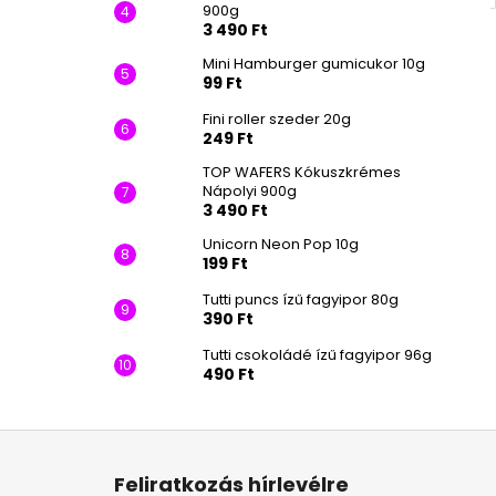
900g
3 490 Ft
Mini Hamburger gumicukor 10g
99 Ft
Fini roller szeder 20g
249 Ft
TOP WAFERS Kókuszkrémes
Nápolyi 900g
3 490 Ft
Unicorn Neon Pop 10g
199 Ft
Tutti puncs ízű fagyipor 80g
390 Ft
Tutti csokoládé ízű fagyipor 96g
490 Ft
L
á
Feliratkozás hírlevélre