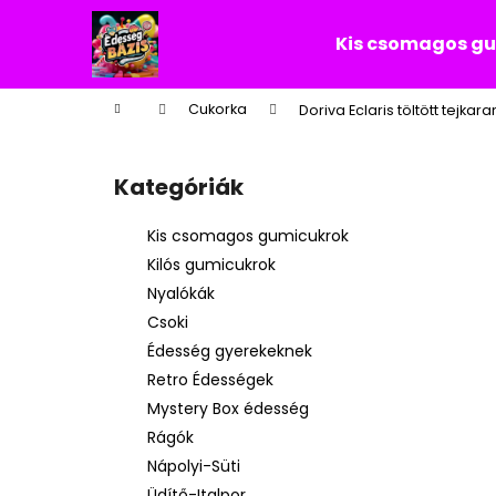
K
Ugrás
a
o
Kis csomagos g
fő
Vissza
Vissza
s
tartalomhoz
a boltba
a boltba
á
Kezdőlap
Cukorka
Doriva Eclaris töltött tejkar
r
O
l
Kategóriák
Kategóriák
d
átugrása
a
Kis csomagos gumicukrok
l
Kilós gumicukrok
s
Nyalókák
ó
Csoki
p
Édesség gyerekeknek
a
Retro Édességek
n
Mystery Box édesség
e
Rágók
l
Nápolyi-Süti
Üdítő-Italpor