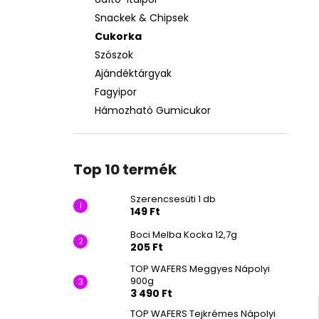
SZERENCSESÜTI 1 DB
Snackek & Chipsek
149 Ft
Cukorka
Szószok
Ajándéktárgyak
Fagyipor
Hámozható Gumicukor
Top 10 termék
Szerencsesüti 1 db
149 Ft
Boci Melba Kocka 12,7g
205 Ft
TOP WAFERS Meggyes Nápolyi
900g
3 490 Ft
TOP WAFERS Tejkrémes Nápolyi