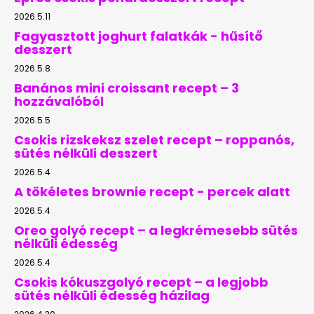
2026.5.11
Fagyasztott joghurt falatkák - hűsítő
desszert
2026.5.8
Banános mini croissant recept – 3
hozzávalóból
2026.5.5
Csokis rizskeksz szelet recept – roppanós,
sütés nélküli desszert
2026.5.4
A tökéletes brownie recept - percek alatt
2026.5.4
Oreo golyó recept – a legkrémesebb sütés
nélküli édesség
2026.5.4
Csokis kókuszgolyó recept – a legjobb
sütés nélküli édesség házilag