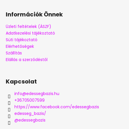
Információk Önnek
Üzleti feltételek (ÁSZF)
Adatkezelési tájékoztató
Süti tájékoztató
Elérhetőségek
Szállítás
Elállás a szerződéstől
Kapcsolat
info
@
edessegbazis.hu
+36705007599
https://www.facebook.com/edessegbazis
edesseg_bazis/
@edessegbazis