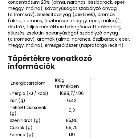
koncentrátum 20% (alma, narancs, őszibarack, eper,
meggy, málna), savanyúságot szabályzó anyag
(citromsav), zselésítőanyag (pektinek), aromák
(alma, narancs, őszibarack, meggy, eper, málna)],
dextróz, teljes mértékben hidrogénezett pálmaolaj,
étkezési zselatin, savanyúságot szabályzó anyag
(citromsav), aromák (alma, narancs, őszibarack, eper,
meggy, málna), emulgeálószer (napraforgó lecitin).
Tápértékre vonatkozó
információk
100g
Energiatartalom
termékben
Energia (kJ / kcal)
1698,7/406
Zsír (g)
6,42
Telített zsírsavak
6,3
(g)
Szénhidrát (g)
85,86
Cukrok (g)
69,75
Fehérje (g)
1,19