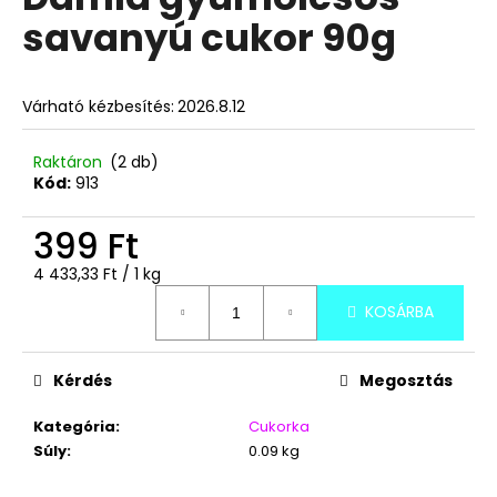
értékelése
savanyú cukor 90g
5-
ből
A
0,0
j
csillag.
Várható kézbesítés:
2026.8.12
á
n
l
Raktáron
(2 db)
Kód:
913
j
u
399 Ft
k
Egységár:
4 433,33 Ft / 1 kg
BOCI
KOSÁRBA
MELBA
KOCKA
12,7G
Kérdés
Megosztás
205
Ft
Kategória
:
Cukorka
Súly
:
0.09 kg