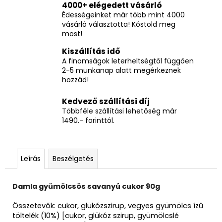
4000+ elégedett vásárló
Édességeinket már több mint 4000
vásárló választotta! Kóstold meg
most!
Kiszállítás idő
A finomságok leterheltségtől függően
2-5 munkanap alatt megérkeznek
hozzád!
Kedvező szállítási díj
Többféle szállítási lehetőség már
1490.- forinttól.
Leírás
Beszélgetés
Damla gyümölcsös savanyú cukor 90g
Összetevők:
cukor, glükózszirup, vegyes gyümölcs ízű
töltelék (10%) [cukor, glükóz szirup, gyümölcslé