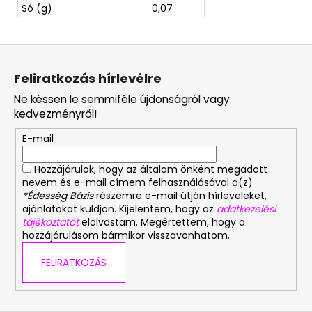
Só (g)
0,07
L
á
Feliratkozás hírlevélre
b
Ne késsen le semmiféle újdonságról vagy
l
kedvezményről!
é
E-mail
c
Hozzájárulok, hogy az általam önként megadott
nevem és e-mail címem felhasználásával a(z)
*Édesség Bázis
részemre e-mail útján hírleveleket,
ajánlatokat küldjön. Kijelentem, hogy az
adatkezelési
tájékoztatót
elolvastam. Megértettem, hogy a
hozzájárulásom bármikor visszavonhatom.
FELIRATKOZÁS