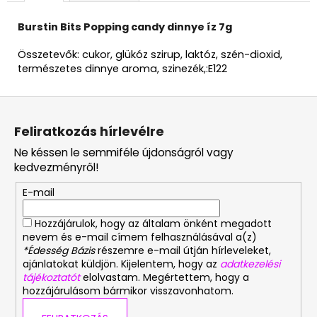
Burstin Bits Popping candy dinnye íz 7g
Összetevők: cukor, glükóz szirup, laktóz, szén-dioxid,
természetes dinnye aroma, szinezék,:E122
L
á
Feliratkozás hírlevélre
b
Ne késsen le semmiféle újdonságról vagy
l
kedvezményről!
é
E-mail
c
Hozzájárulok, hogy az általam önként megadott
nevem és e-mail címem felhasználásával a(z)
*Édesség Bázis
részemre e-mail útján hírleveleket,
ajánlatokat küldjön. Kijelentem, hogy az
adatkezelési
tájékoztatót
elolvastam. Megértettem, hogy a
hozzájárulásom bármikor visszavonhatom.