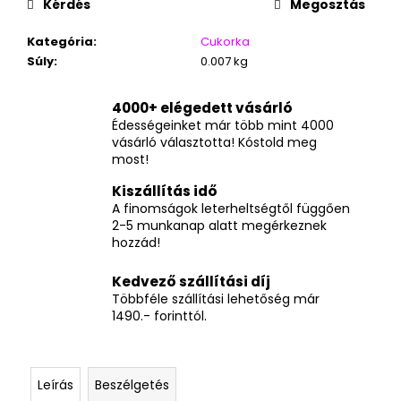
Kérdés
Megosztás
Kategória
:
Cukorka
Súly
:
0.007 kg
4000+ elégedett vásárló
Édességeinket már több mint 4000
vásárló választotta! Kóstold meg
most!
Kiszállítás idő
A finomságok leterheltségtől függően
2-5 munkanap alatt megérkeznek
hozzád!
Kedvező szállítási díj
Többféle szállítási lehetőség már
1490.- forinttól.
Leírás
Beszélgetés