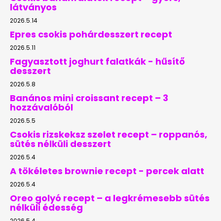
látványos
2026.5.14
Epres csokis pohárdesszert recept
2026.5.11
Fagyasztott joghurt falatkák - hűsítő
desszert
2026.5.8
Banános mini croissant recept – 3
hozzávalóból
2026.5.5
Csokis rizskeksz szelet recept – roppanós,
sütés nélküli desszert
2026.5.4
A tökéletes brownie recept - percek alatt
2026.5.4
Oreo golyó recept – a legkrémesebb sütés
nélküli édesség
2026.5.4