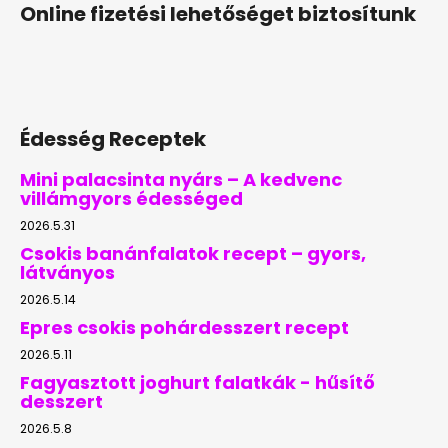
Online fizetési lehetőséget biztosítunk
Édesség Receptek
Mini palacsinta nyárs – A kedvenc
villámgyors édességed
2026.5.31
Csokis banánfalatok recept – gyors,
látványos
2026.5.14
Epres csokis pohárdesszert recept
2026.5.11
Fagyasztott joghurt falatkák - hűsítő
desszert
2026.5.8