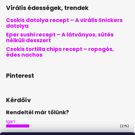
Virális édességek, trendek
Csokis datolya recept – A virális Snickers
datolya
Eper sushi recept – A látványos, sütés
nélküli desszert
Csokis tortilla chips recept – ropogós,
édes nachos
Pinterest
Kérdőív
Rendeltél már tőlünk?
Igen
(21%)
Nem