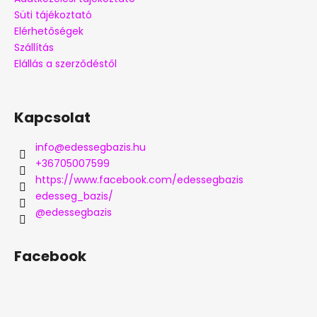
Süti tájékoztató
Elérhetőségek
Szállítás
Elállás a szerződéstől
Kapcsolat
info
@
edessegbazis.hu
+36705007599
https://www.facebook.com/edessegbazis
edesseg_bazis/
@edessegbazis
Facebook