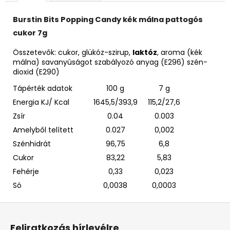
Burstin Bits Popping Candy kék málna pattogós
cukor 7g
Összetevők: cukor, glükóz-szirup,
laktóz
, aroma (kék
málna) savanyúságot szabályozó anyag (E296) szén-
dioxid (E290)
Tápérték adatok
100 g
7 g
Energia KJ/ Kcal
1645,5/393,9
115,2/27,6
Zsír
0.04
0.003
Amelyből telített
0.027
0,002
Szénhidrát
96,75
6,8
Cukor
83,22
5,83
Fehérje
0,33
0,023
Só
0,0038
0,0003
L
á
Feliratkozás hírlevélre