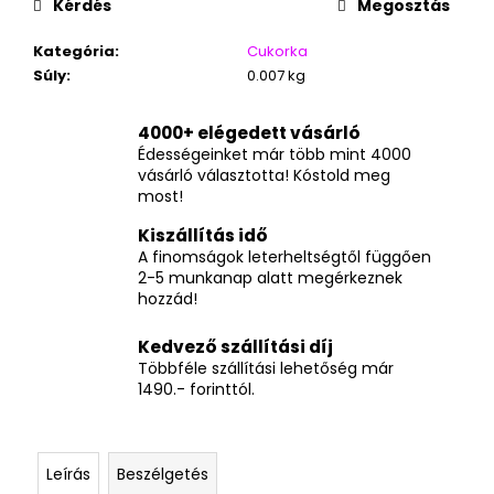
Kérdés
Megosztás
Kategória
:
Cukorka
Súly
:
0.007 kg
4000+ elégedett vásárló
Édességeinket már több mint 4000
vásárló választotta! Kóstold meg
most!
Kiszállítás idő
A finomságok leterheltségtől függően
2-5 munkanap alatt megérkeznek
hozzád!
Kedvező szállítási díj
Többféle szállítási lehetőség már
1490.- forinttól.
Leírás
Beszélgetés