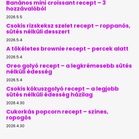
Banános mini croissant recept – 3
hozzávalóból
2026.5.5
Csokis rizskeksz szelet recept – roppanós,
sütés nélküli desszert
2026.5.4
A tökéletes brownie recept - percek alatt
2026.5.4
Oreo golyó recept – a legkrémesebb sütés
nélküli édesség
2026.5.4
Csokis kókuszgolyó recept – a legjobb
sütés nélküli édesség házilag
2026.4.30
Cukorkás popcorn recept – színes,
ropogós
2026.4.30