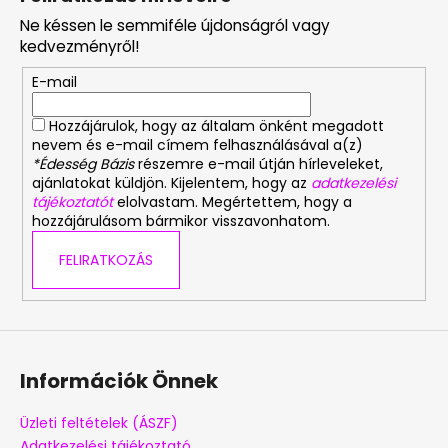
b
Ne késsen le semmiféle újdonságról vagy
l
kedvezményről!
é
E-mail
c
Hozzájárulok, hogy az általam önként megadott
nevem és e-mail címem felhasználásával a(z)
*Édesség Bázis
részemre e-mail útján hírleveleket,
ajánlatokat küldjön. Kijelentem, hogy az
adatkezelési
tájékoztatót
elolvastam. Megértettem, hogy a
hozzájárulásom bármikor visszavonhatom.
FELIRATKOZÁS
Információk Önnek
Üzleti feltételek (ÁSZF)
Adatkezelési tájékoztató