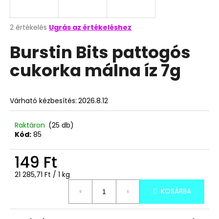
A
A
2 értékelés
Ugrás az értékeléshez
termék
j
Burstin Bits pattogós
átlagos
á
értékelése
n
cukorka málna íz 7g
5-
l
ből
j
5,0
u
csillag.
Várható kézbesítés:
2026.8.12
k
Raktáron
(25 db)
DAMEL
Kód:
85
MINI
DINNYÉS
149 Ft
KÁBEL
GUMICUKOR
1000G
Egységár:
21 285,71 Ft / 1 kg
3
KOSÁRBA
790
Ft